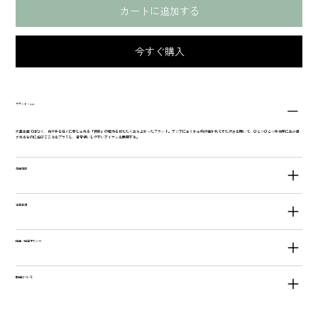
カートに追加する
今すぐ購入
ブランド：yao
大量生産ではなく、作り手を近くに感じられる「民芸」の魅力を伝えたく立ち上がったブランド。アジアに古くから受け継がれてきた技法を用いて、ひとつひとつ手作業に生み出
されるものに遊びごころをプラスし、日常使いしやすいアイテムを展開する。
商品情報
注意事項
返品・返金ポリシー
配送について