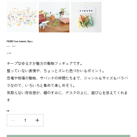
FIGURE Farm Amimals 34pcs
SKU：
SKU：
950201
950201
価
￥1,320
格
チープなゆるさが魅力の動物フィギュアです。
整っていない表情や、ちょっとズレた色づかいもポイント。
恐竜や牧場の動物、サバンナの仲間たちまで、ジャンルもサイズもバラバ
ラなので、いろいろと集めて楽しめそう。
気取らない存在感が、棚のすみに、デスクの上に、遊び心を添えてくれま
す
数量