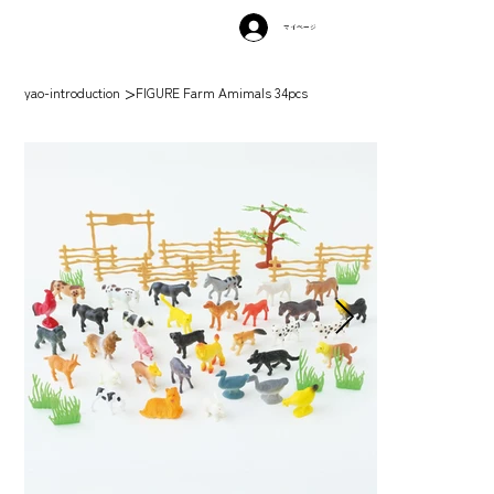
マイページ
>
yao-introduction
FIGURE Farm Amimals 34pcs