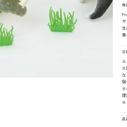
商
Pr
サ
生
素
注
※
※
な
個
※
理
※
返