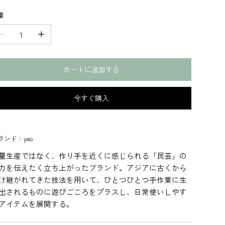
量
カートに追加する
今すぐ購入
ランド：yao
量生産ではなく、作り手を近くに感じられる「民芸」の
力を伝えたく立ち上がったブランド。アジアに古くから
け継がれてきた技法を用いて、ひとつひとつ手作業に生
出されるものに遊びごころをプラスし、日常使いしやす
アイテムを展開する。