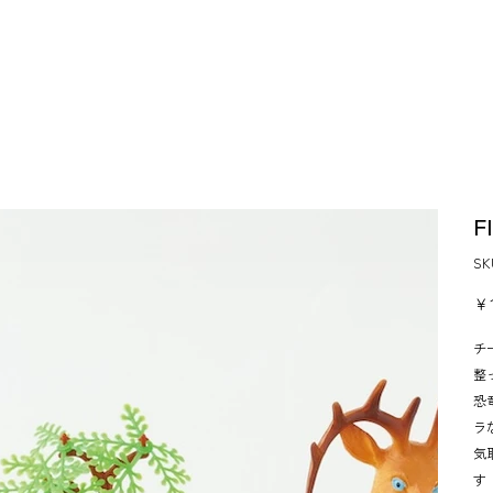
F
S
価
￥1
格
チ
整
恐
ラ
気
す