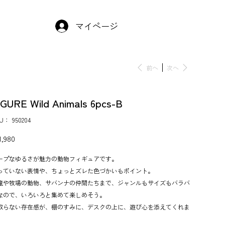
マイページ
前へ
次へ
IGURE Wild Animals 6pcs-B
KU：
SKU：
950204
950204
,980
ープなゆるさが魅力の動物フィギュアです。
っていない表情や、ちょっとズレた色づかいもポイント。
竜や牧場の動物、サバンナの仲間たちまで、ジャンルもサイズもバラバ
なので、いろいろと集めて楽しめそう。
取らない存在感が、棚のすみに、デスクの上に、遊び心を添えてくれま