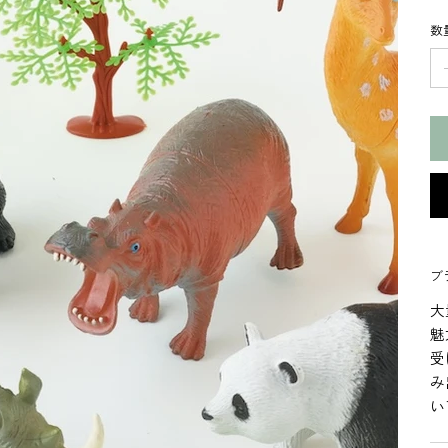
数
ブ
大
魅
受
み
い