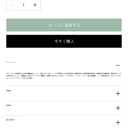
カートに追加する
今すぐ購入
ブランド：Goma
アラキミカ、中村亮子からなる料理創作ユニット。 「食」をテーマにジャンルや物事にとらわれる事のない自由で新しい創作活動を目指し、各媒体での作品発表、雑貨デザインや
もの作りワークショップ開催など多彩なフィールドで活動中。 著書に『かんたん かわいい だいすきクッキング』シリーズ（あかね書房）、レシピ付き絵本『へんてこパンやさ
ん』シリーズ（フレーベル館）など多数。
商品情報
注意事項
返品・返金ポリシー