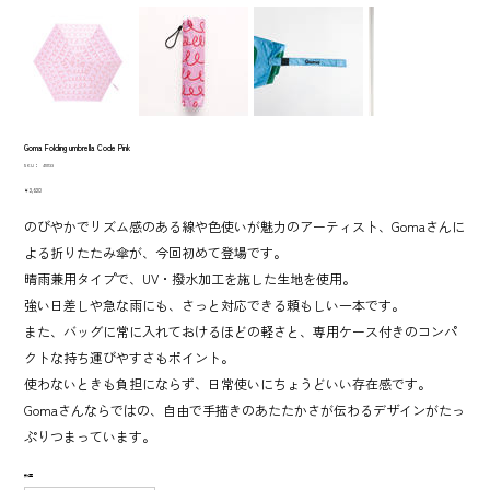
Goma Folding umbrella Code Pink
SKU：
SKU：
410133
410133
価
￥3,630
格
のびやかでリズム感のある線や色使いが魅力のアーティスト、Gomaさんに
よる折りたたみ傘が、今回初めて登場です。
晴雨兼用タイプで、UV・撥水加工を施した生地を使用。
強い日差しや急な雨にも、さっと対応できる頼もしい一本です。
また、バッグに常に入れておけるほどの軽さと、専用ケース付きのコンパ
クトな持ち運びやすさもポイント。
使わないときも負担にならず、日常使いにちょうどいい存在感です。
Gomaさんならではの、自由で手描きのあたたかさが伝わるデザインがたっ
ぷりつまっています。
数量