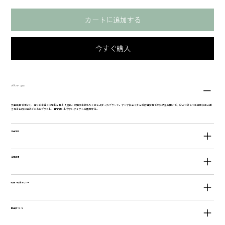
カートに追加する
今すぐ購入
ブランド：yao
大量生産ではなく、作り手を近くに感じられる「民芸」の魅力を伝えたく立ち上がったブランド。アジアに古くから受け継がれてきた技法を用いて、ひとつひとつ手作業に生み出
されるものに遊びごころをプラスし、日常使いしやすいアイテムを展開する。
商品情報
注意事項
返品・返金ポリシー
配送について