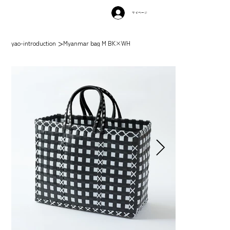
マイページ
>
yao-introduction
Myanmar bag M BK×WH