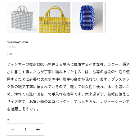
Myanmar bag M BK×WH
SKU：
SKU：
950105
950105
価
￥4,180
格
ミャンマーの標高1300mを越える場所に位置する小さな町、カロー。穏や
かに暮らす職人たちが丁寧に編み上げたものには、彼等の普段の生活で使
用するために必要な丈夫さや使い勝手の良さが現れています。プラスチッ
ク製の紐で丁寧に編まれているので、軽くて耐久性に優れ、水にも強いた
め、汚れても洗い流せ、お手入れも簡単です。大き過ぎず、気軽に使える
サイズ感で、お買い物のエコバッグとしてはもちろん、レジャーシーンで
も活躍しそうです。
数量