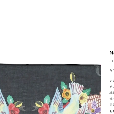
N
S
価
￥1
格
ナ
を
繊
溶
首
も