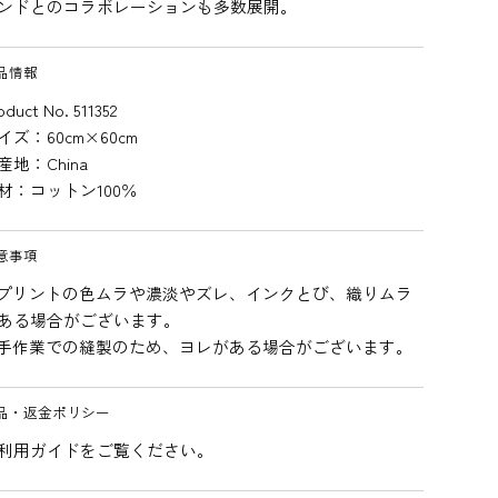
ンドとのコラボレーションも多数展開。
品情報
oduct No. 511352
イズ：60cm×60cm
産地：China
材：コットン100％
意事項
プリントの色ムラや濃淡やズレ、インクとび、織りムラ
ある場合がございます。
手作業での縫製のため、ヨレがある場合がございます。
品・返金ポリシー
利用ガイドをご覧ください。