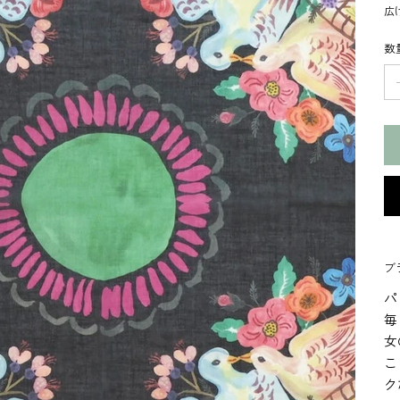
広
数
ブラ
パ
毎
女
こ
ク