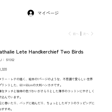
マイページ
前へ
次へ
athalie Lete Handkerchief Two Birds
KU：
SKU：
511352
511352
,320
タリー・レテの描く、絵本の1ページのような、不思議で愛らしい世界
プリントした、60×60cmの大判ハンカチです。
細なタッチと独特の色づかいがさらりとした薄手のコットンにやさしく
け込んでいます。
元に巻いたり、バッグに結んだり、ちょっとしたギフトのラッピングに
おすすめ。