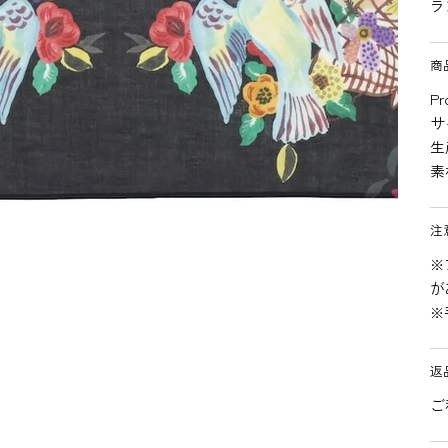
ラ
商
Pr
サ
生
素
注
※
が
※
返
ご