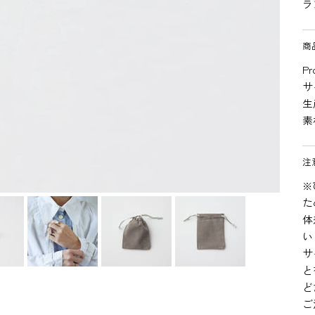
ラ
商
Pr
サ
生
素
注
※
た
体
い
サ
と
ど
ご