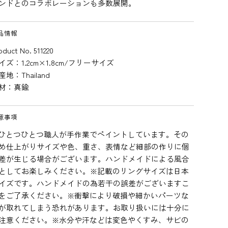
ンドとのコラボレーションも多数展開。
品情報
oduct No. 511220
イズ：1.2cm×1.8cm/フリーサイズ
産地：Thailand
材：真鍮
意事項
ひとつひとつ職人が手作業でペイントしています。その
め仕上がりサイズや色、重さ、表情など細部の作りに個
差が生じる場合がございます。ハンドメイドによる風合
としてお楽しみください。※記載のリングサイズは日本
イズです。ハンドメイドの為若干の誤差がございますこ
をご了承ください。※衝撃により破損や細かいパーツな
が取れてしまう恐れがあります。お取り扱いには十分に
注意ください。※水分や汗などは変色やくすみ、サビの