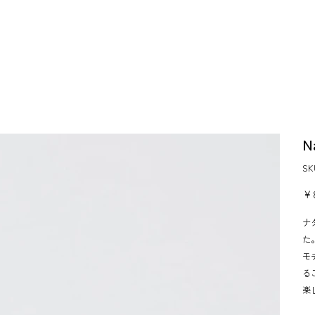
N
S
価
￥8
格
ナ
た
モ
る
楽