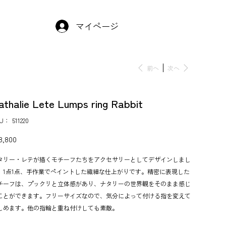
マイページ
前へ
次へ
athalie Lete Lumps ring Rabbit
KU：
SKU：
511220
511220
,800
タリー・レテが描くモチーフたちをアクセサリーとしてデザインしまし
。1点1点、手作業でペイントした繊細な仕上がりです。精密に表現した
チーフは、プックリと立体感があり、ナタリーの世界観をそのまま感じ
ことができます。フリーサイズなので、気分によって付ける指を変えて
しめます。他の指輪と重ね付けしても素敵。