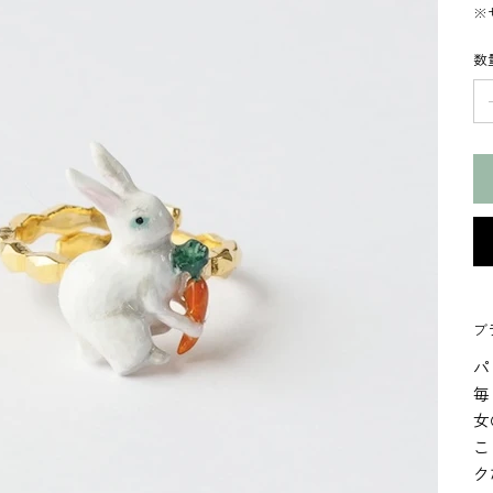
※
数
ブラ
パ
毎
女
こ
ク