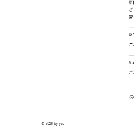
原
ざ
管
返
ご
配
ご
© 2026 by yao