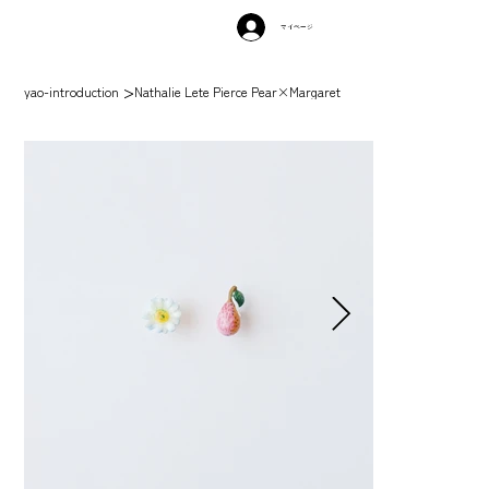
マイページ
>
yao-introduction
Nathalie Lete Pierce Pear×Margaret