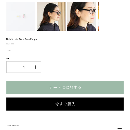
Nathalie Lete Pierce Pear×Margaret
SKU：
SKU：
511511
511511
価
￥7,700
格
数量
カートに追加する
今すぐ購入
ブランド：Nathalie Lete