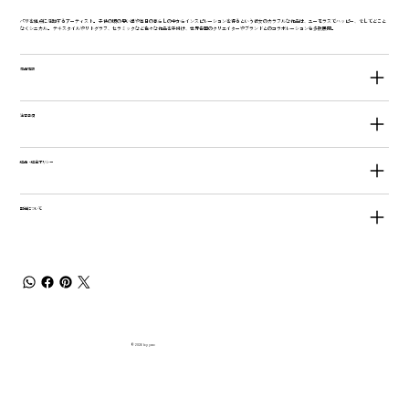
パリを拠点に活動するアーティスト。 子供の頃の思い出や毎日の暮らしの中からインスピレーションを得るという彼女のカラフルな作品は、ユーモラスでハッピー、そしてどこと
なくシニカル。 テキスタイルやリトグラフ、セラミックなど色々な作品を手掛け、世界各国のクリエイターやブランドとのコラボレーションも多数展開。
商品情報
注意事項
返品・返金ポリシー
配送について
© 2026 by yao