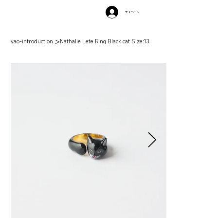
マイページ
>
yao-introduction
Nathalie Lete Ring Black cat Size:13