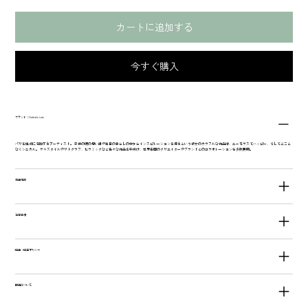
カートに追加する
今すぐ購入
ブランド：Nathalie Lete
パリを拠点に活動するアーティスト。 子供の頃の思い出や毎日の暮らしの中からインスピレーションを得るという彼女のカラフルな作品は、ユーモラスでハッピー、そしてどこと
なくシニカル。 テキスタイルやリトグラフ、セラミックなど色々な作品を手掛け、世界各国のクリエイターやブランドとのコラボレーションも多数展開。
商品情報
注意事項
返品・返金ポリシー
配送について