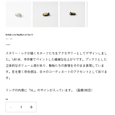
Nathalie Lete Ring Black cat Size:13
SKU：
SKU：
511108
511108
価
￥8,800
格
ナタリー・レテが描くモチーフたちをアクセサリーとしてデザインしまし
た。1点1点、手作業でペイントした繊細な仕上がりです。プックリとした
立体的なボリューム感があり、動物たちの表情をそのまま表現していま
す。目を惹く存在感は、日々のコーディネートのアクセントとして彩りま
す。
リングの内側に「NL」のサインが入っています。（画像5枚目）
数量