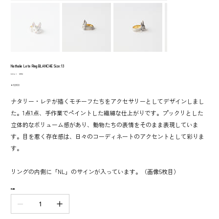
Nathalie Lete Ring BLANCHE Size:13
SKU：
SKU：
511110
511110
価
￥8,800
格
ナタリー・レテが描くモチーフたちをアクセサリーとしてデザインしまし
た。1点1点、手作業でペイントした繊細な仕上がりです。プックリとした
立体的なボリューム感があり、動物たちの表情をそのまま表現していま
す。目を惹く存在感は、日々のコーディネートのアクセントとして彩りま
す。
リングの内側に「NL」のサインが入っています。（画像5枚目）
数量