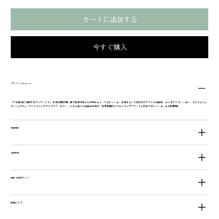
カートに追加する
今すぐ購入
ブランド：Nathalie Lete
パリを拠点に活動するアーティスト。 子供の頃の思い出や毎日の暮らしの中からインスピレーションを得るという彼女のカラフルな作品は、ユーモラスでハッピー、そしてどこと
なくシニカル。 テキスタイルやリトグラフ、セラミックなど色々な作品を手掛け、世界各国のクリエイターやブランドとのコラボレーションも多数展開。
商品情報
注意事項
返品・返金ポリシー
配送について