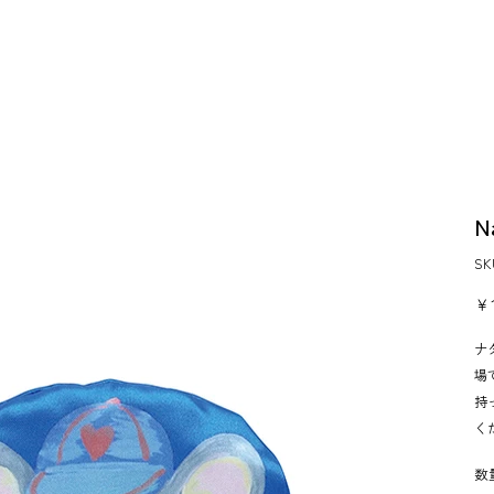
N
S
価
￥1
格
ナ
場
持
く
数