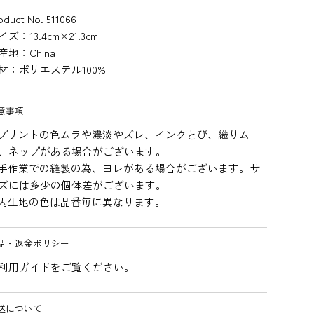
oduct No. 511066
イズ：13.4cm×21.3cm
産地：China
材：ポリエステル100%
意事項
プリントの色ムラや濃淡やズレ、インクとび、織りム
、ネップがある場合がございます。
手作業での縫製の為、ヨレがある場合がございます。サ
ズには多少の個体差がございます。
内生地の色は品番毎に異なります。
品・返金ポリシー
利用ガイドをご覧ください。
送について