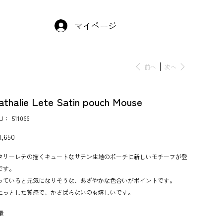
マイページ
前へ
次へ
athalie Lete Satin pouch Mouse
KU：
SKU：
511066
511066
,650
タリーレテの描くキュートなサテン生地のポーチに新しいモチーフが登
です。
っていると元気になりそうな、あざやかな色合いがポイントです。
たっとした質感で、かさばらないのも嬉しいです。
量