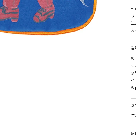
Pr
サ
生
素
注
※
ラ
※
イ
※
返
ご
配