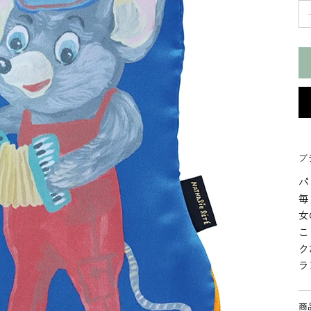
ブラ
パ
毎
女
こ
ク
ラ
商