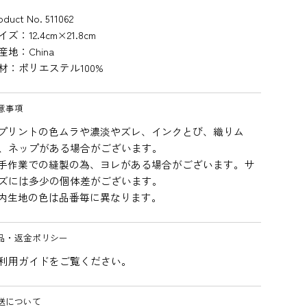
oduct No. 511062
イズ：12.4cm×21.8cm
産地：China
材：ポリエステル100%
意事項
プリントの色ムラや濃淡やズレ、インクとび、織りム
、ネップがある場合がございます。
手作業での縫製の為、ヨレがある場合がございます。サ
ズには多少の個体差がございます。
内生地の色は品番毎に異なります。
品・返金ポリシー
利用ガイドをご覧ください。
送について