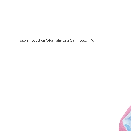
>
yao-introduction
Nathalie Lete Satin pouch Pig