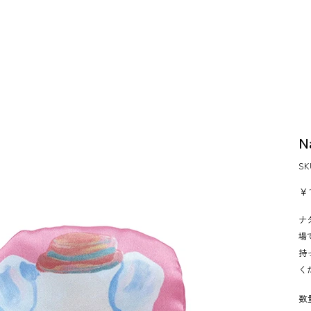
N
S
価
￥1
格
ナ
場
持
く
数