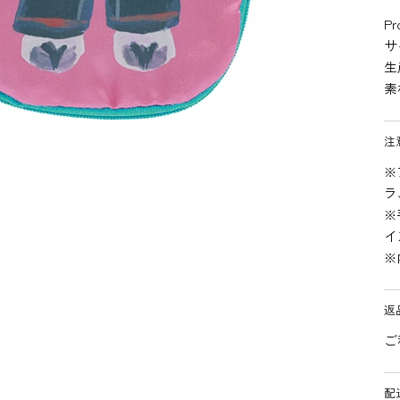
Pr
サ
生
素
注
※
ラ
※
イ
※
返
ご
配