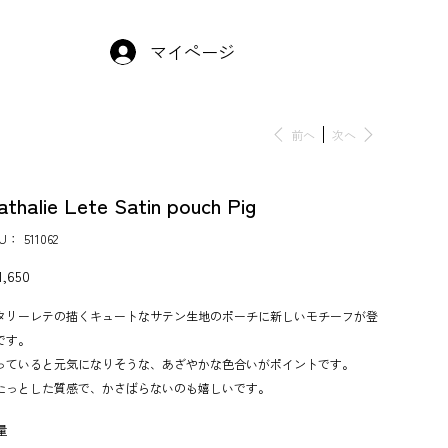
マイページ
前へ
次へ
athalie Lete Satin pouch Pig
KU：
SKU：
511062
511062
,650
タリーレテの描くキュートなサテン生地のポーチに新しいモチーフが登
です。
っていると元気になりそうな、あざやかな色合いがポイントです。
たっとした質感で、かさばらないのも嬉しいです。
量