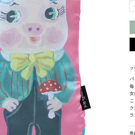
ブラ
パ
毎
女
こ
ク
ラ
商