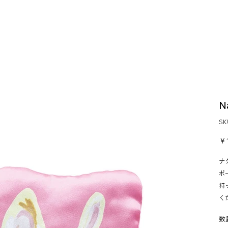
N
S
価
￥1
格
ナ
ポ
持
く
数