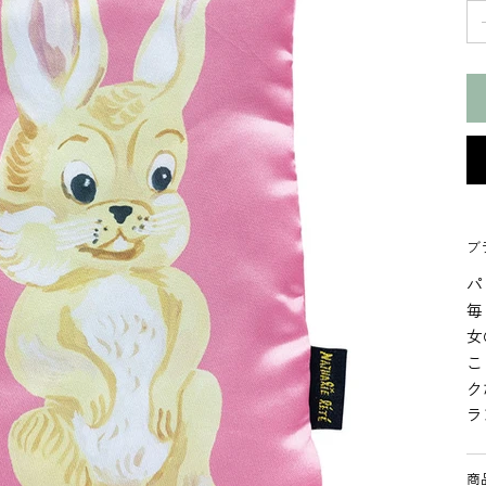
ブラ
パ
毎
女
こ
ク
ラ
商