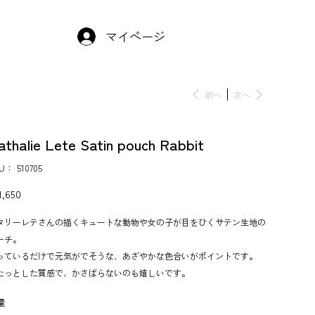
マイページ
前へ
次へ
athalie Lete Satin pouch Rabbit
KU：
SKU：
510705
510705
,650
タリーレテさんの描くキュートな動物や女の子が目をひくサテン生地の
ーチ。
っているだけで元気がでそうな、あざやかな色合いがポイントです。
たっとした質感で、かさばらないのも嬉しいです。
量