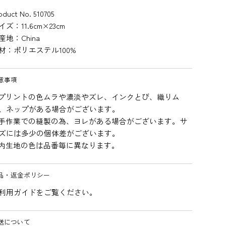
oduct No. 510705
イズ：11.6cm×23cm
産地：China
材：ポリエステル100%
意事項
プリントの色ムラや濃淡やズレ、インクとび、織りム
、ネップがある場合がございます。
手作業での縫製の為、ヨレがある場合がございます。サ
ズには多少の個体差がございます。
内生地の色は品番毎に異なります。
品・返金ポリシー
利用ガイドをご覧ください。
送について