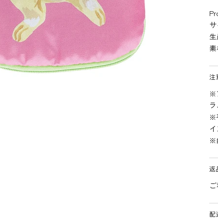
Pr
サ
生
素
注
※
ラ
※
イ
※
返
ご
配