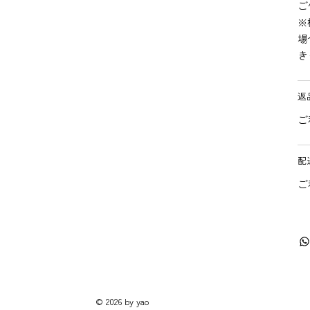
ご
※
場
き
返
ご
配
ご
© 2026 by yao