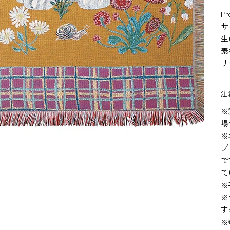
Pr
サ
生
素
リ
注
※
場
※
プ
で
て
※
※
す
※