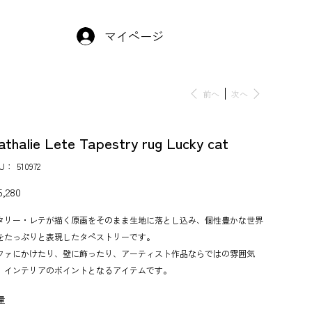
マイページ
前へ
次へ
athalie Lete Tapestry rug Lucky cat
KU：
SKU：
510972
510972
,280
タリー・レテが描く原画をそのまま生地に落とし込み、個性豊かな世界
をたっぷりと表現したタペストリーです。
ファにかけたり、壁に飾ったり、アーティスト作品ならではの雰囲気
、インテリアのポイントとなるアイテムです。
量