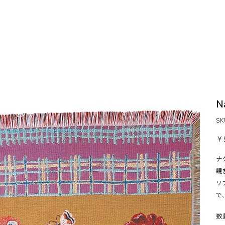
N
S
価
￥5
格
ナ
観
ソ
で
数