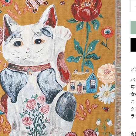
ブラ
パ
毎
女
こ
ク
ラ
商