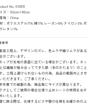
oduct No. 510972
イズ：153cm×90cm
産地：China
材：ポリエステル71% 綿17% レーヨン8% ナイロン3% ポ
ウレタン1%
意事項
製造工程上、デザインのズレ、色ムラや織りムラがある
合がございます。
ネップが生地の表面に出ている場合がございます。ネッ
とは繊維が絡み合ってできた節（糸のかたまり）のこと
す。工程上避けられないものの為、良品の範囲内とさせ
いただきます。ご了承ください。
手作業での縫製の為、商品毎にサイズが異なります。
ラグとしてご使用の場合は滑り止めシートの併用をおす
めいたします。
壁に飾る際は、仕様するビスや壁の仕様をお確かめの上