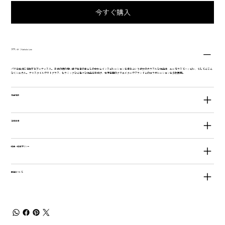
今すぐ購入
ブランド：Nathalie Lete
パリを拠点に活動するアーティスト。 子供の頃の思い出や毎日の暮らしの中からインスピレーションを得るという彼女のカラフルな作品は、ユーモラスでハッピー、そしてどこと
なくシニカル。 テキスタイルやリトグラフ、セラミックなど色々な作品を手掛け、世界各国のクリエイターやブランドとのコラボレーションも多数展開。
商品情報
注意事項
返品・返金ポリシー
配送について