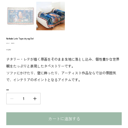
Nathalie Lete Tapestry rug Owl
SKU：
SKU：
510973
510973
価
￥5,280
格
ナタリー・レテが描く原画をそのまま生地に落とし込み、個性豊かな世界
観をたっぷりと表現したタペストリーです。
ソファにかけたり、壁に飾ったり、アーティスト作品ならではの雰囲気
で、インテリアのポイントとなるアイテムです。
数量
カートに追加する