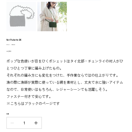
Net Pochette BK
SKU：
SKU：
950243
950243
価
￥3,850
格
ポップな色使いが目をひくポシェットはタイ北部・チェンライの村人がひ
とつひとつ丁寧に編み上げたもの。
それぞれの編み方にも変化をつけた、手作業ならではの仕上がりです。
漁の際に漁師が実際に使っている網を素材とし、丈夫で水に強いアイテム
なので、日常使いはもちろん、レジャーシーンでも活躍しそう。
ファスナー付きで安心です。
※こちらはブラックのページです
数量