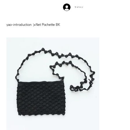
マイページ
>
yao-introduction
Net Pochette BK