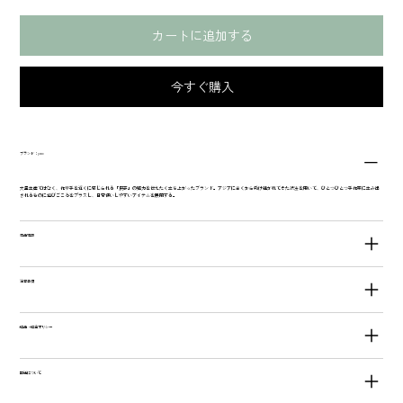
カートに追加する
今すぐ購入
ブランド：yao
大量生産ではなく、作り手を近くに感じられる「民芸」の魅力を伝えたく立ち上がったブランド。アジアに古くから受け継がれてきた技法を用いて、ひとつひとつ手作業に生み出
されるものに遊びごころをプラスし、日常使いしやすいアイテムを展開する。
商品情報
注意事項
返品・返金ポリシー
配送について