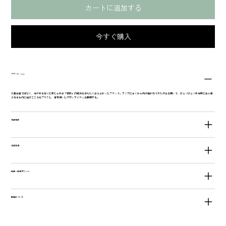
カートに追加する
今すぐ購入
ブランド：yao
大量生産ではなく、作り手を近くに感じられる「民芸」の魅力を伝えたく立ち上がったブランド。アジアに古くから受け継がれてきた技法を用いて、ひとつひとつ手作業に生み出
されるものに遊びごころをプラスし、日常使いしやすいアイテムを展開する。
商品情報
注意事項
返品・返金ポリシー
配送について