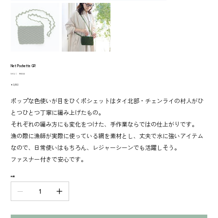
Net Pochette GR
SKU：
SKU：
950244
950244
価
￥3,850
格
ポップな色使いが目をひくポシェットはタイ北部・チェンライの村人がひ
とつひとつ丁寧に編み上げたもの。
それぞれの編み方にも変化をつけた、手作業ならではの仕上がりです。
漁の際に漁師が実際に使っている網を素材とし、丈夫で水に強いアイテム
なので、日常使いはもちろん、レジャーシーンでも活躍しそう。
ファスナー付きで安心です。
数量