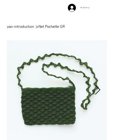
マイページ
>
yao-introduction
Net Pochette GR