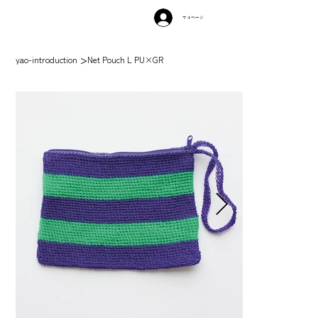
マイページ
>
yao-introduction
Net Pouch L PU×GR