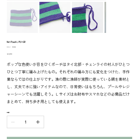
Net Pouch L PU×GR
SKU：
SKU：
950086
950086
価
￥2,090
格
ポップな色使いが目をひくポーチはタイ北部・チェンライの村人がひとつ
ひとつ丁寧に編み上げたもの。それぞれの編み方にも変化をつけた、手作
業ならではの仕上がりです。漁の際に漁師が実際に使っている網を素材と
し、丈夫で水に強いアイテムなので、日常使いはもちろん、プールやレジ
ャーシーンでも活躍しそう。Ｌサイズはお財布やスマホなどの必需品だけ
まとめて、持ち歩き用としても使えます。
数量