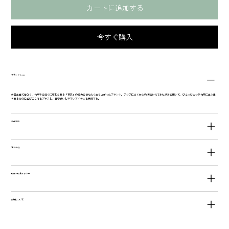
カートに追加する
今すぐ購入
ブランド：yao
大量生産ではなく、作り手を近くに感じられる「民芸」の魅力を伝えたく立ち上がったブランド。アジアに古くから受け継がれてきた技法を用いて、ひとつひとつ手作業に生み出
されるものに遊びごころをプラスし、日常使いしやすいアイテムを展開する。
商品情報
注意事項
返品・返金ポリシー
配送について