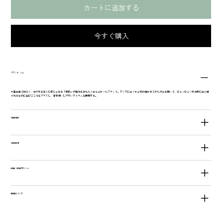
カートに追加する
今すぐ購入
ブランド：yao
大量生産ではなく、作り手を近くに感じられる「民芸」の魅力を伝えたく立ち上がったブランド。アジアに古くから受け継がれてきた技法を用いて、ひとつひとつ手作業に生み出
されるものに遊びごころをプラスし、日常使いしやすいアイテムを展開する。
商品情報
注意事項
返品・返金ポリシー
配送について