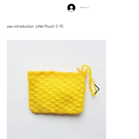
マイページ
>
yao-introduction
Net Pouch S YE