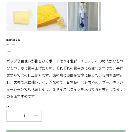
Net Pouch S YE
SKU：
SKU：
950072
950072
価
￥1,320
格
ポップな色使いが目をひくポーチはタイ北部・チェンライの村人がひとつ
ひとつ丁寧に編み上げたもの。それぞれの編み方にも変化をつけた、手作
業ならではの仕上がりです。漁の際に漁師が実際に使っている網を素材と
し、丈夫で水に強いアイテムなので、日常使いはもちろん、プールやレジ
ャーシーンでも活躍しそう。Ｓサイズはコインを入れてお財布として使う
のもおすすめです。
数量