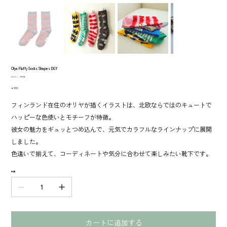
Olya Fluffy Socks Shapes DGY
SKU：
SKU：
710026
710026
価
￥880
格
フィンランド在住のオリヤが描くイラストは、北欧ならではのキュートで
ハッピーな色使いとモチーフが特徴。
彼女の魅力をギュッとつめ込んで、元気でカラフルなラインナップに展開
しました。
色違いで揃えて、コーディネートや気分に合わせて楽しみたい靴下です。
数量
カートに追加する