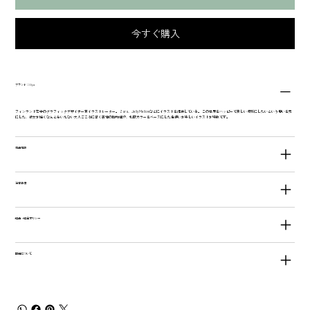
今すぐ購入
ブランド：Olya
フィンランド在中のグラフィックデザイナー兼イラストレーター。 Zara、Jelly Mellowなどにイラストを提供している。 この世界をハッピーで美しい場所にしたいという思いを元
にした、彼女が描くなんともいえない大人ごころに響く表情の動物達や、北欧カラーをベースにした色使いが楽しいイラストが特徴です。
商品情報
注意事項
返品・返金ポリシー
配送について