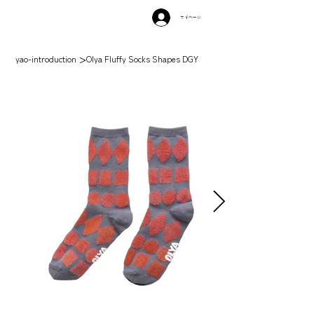
マイページ
>
yao-introduction
Olya Fluffy Socks Shapes DGY