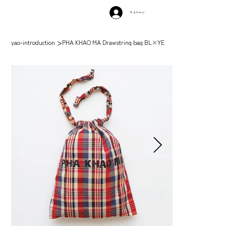
マイページ
>
yao-introduction
PHA KHAO MA Drawstring bag BL×YE