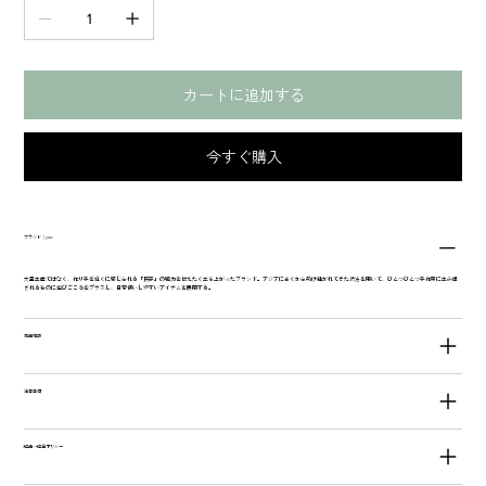
カートに追加する
今すぐ購入
ブランド：yao
大量生産ではなく、作り手を近くに感じられる「民芸」の魅力を伝えたく立ち上がったブランド。アジアに古くから受け継がれてきた技法を用いて、ひとつひとつ手作業に生み出
されるものに遊びごころをプラスし、日常使いしやすいアイテムを展開する。
商品情報
注意事項
返品・返金ポリシー