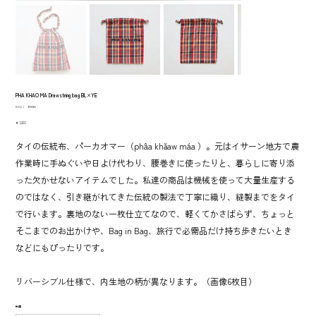
PHA KHAO MA Drawstring bag BL×YE
SKU：
SKU：
950066
950066
価
￥1,320
格
タイの伝統布、パーカオマー（phâa khǎaw máa ）。元はイサーン地方で農
作業時に手ぬぐいや日よけ代わり、腰巻きに使ったりと、暮らしに寄り添
った欠かせないアイテムでした。私達の商品は機械を使って大量生産する
のではなく、引き継がれてきた伝統の製法で丁寧に織り、縫製までをタイ
で行います。裏地のない一枚仕立てなので、軽くてかさばらず、ちょっと
そこまでのお出かけや、Bag in Bag、旅行で必需品だけ持ち歩きたいとき
などにもぴったりです。
リバーシブル仕様で、内生地の柄が異なります。（画像6枚目）
数量