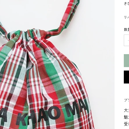
き
リ
数
ブ
大
魅
受