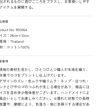
出されるものに遊びごころをプラスし、日常使いしやす
アイテムを展開する。
品情報
oduct No. 950064
イズ：28cm×33cm
産地：Thailand
材：コットン100％
意事項
現地の素材を活かし、ひとつひとつ職人が生地を織り、
作業でロゴをプリントし仕上げています。
デザインのズレ・色ムラや織りムラ・ネップ・ほつれ・
ンクとびやロゴのつぶれが生じる場合があり、商品には
イズを含め多少個体差がございます。ハンドメイドによ
風合いとしてお楽しみください。※濡れた状態での長時
放置や、摩擦により、色落ち・他に色移りする場合があ