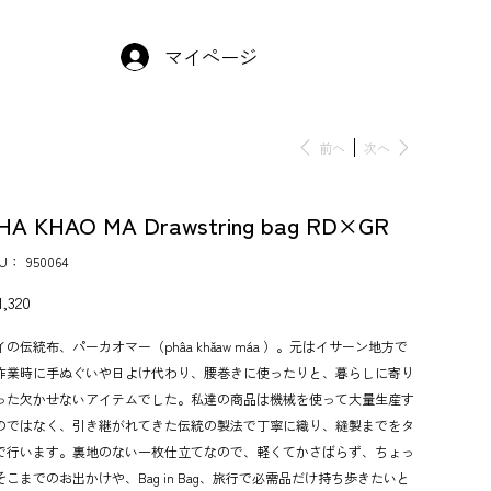
マイページ
前へ
次へ
HA KHAO MA Drawstring bag RD×GR
KU：
SKU：
950064
950064
,320
イの伝統布、パーカオマー（phâa khǎaw máa ）。元はイサーン地方で
作業時に手ぬぐいや日よけ代わり、腰巻きに使ったりと、暮らしに寄り
った欠かせないアイテムでした。私達の商品は機械を使って大量生産す
のではなく、引き継がれてきた伝統の製法で丁寧に織り、縫製までをタ
で行います。裏地のない一枚仕立てなので、軽くてかさばらず、ちょっ
そこまでのお出かけや、Bag in Bag、旅行で必需品だけ持ち歩きたいと