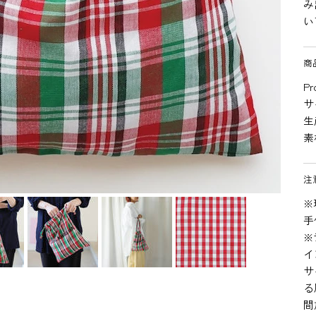
み
い
商
Pr
サ
生
素
注
※
手
※
イ
サ
る
間