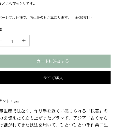
などにもぴったりです。
バーシブル仕様で、内生地の柄が異なります。（画像7枚目）
量
カートに追加する
今すぐ購入
ランド：yao
量生産ではなく、作り手を近くに感じられる「民芸」の
力を伝えたく立ち上がったブランド。アジアに古くから
け継がれてきた技法を用いて、ひとつひとつ手作業に生