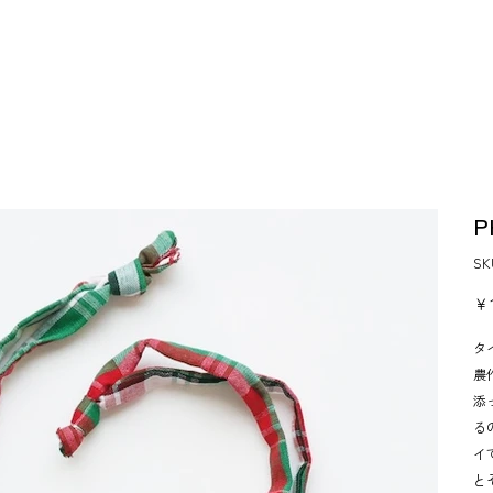
P
S
価
￥1
格
タ
農
添
る
イ
と