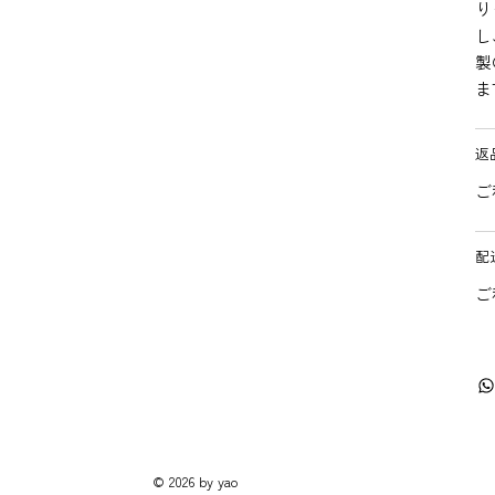
り
し
製
ま
返
ご
配
ご
© 2026 by yao