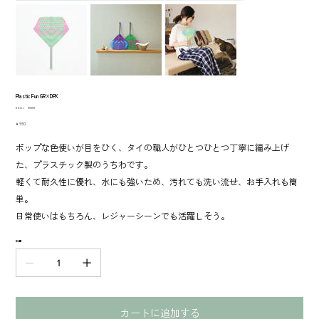
Plastic Fun GR×DPK
SKU：
SKU：
950151
950151
価
￥990
格
ポップな色使いが目をひく、タイの職人がひとつひとつ丁寧に編み上げ
た、プラスチック製のうちわです。
軽くて耐久性に優れ、水にも強いため、汚れても洗い流せ、お手入れも簡
単。
日常使いはもちろん、レジャーシーンでも活躍しそう。
数量
カートに追加する