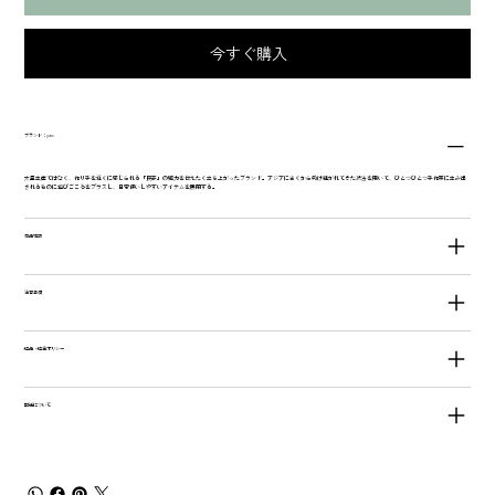
今すぐ購入
ブランド：yao
大量生産ではなく、作り手を近くに感じられる「民芸」の魅力を伝えたく立ち上がったブランド。アジアに古くから受け継がれてきた技法を用いて、ひとつひとつ手作業に生み出
されるものに遊びごころをプラスし、日常使いしやすいアイテムを展開する。
商品情報
注意事項
返品・返金ポリシー
配送について