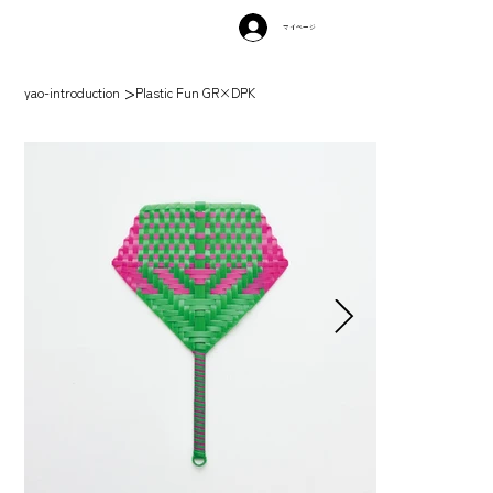
マイページ
>
yao-introduction
Plastic Fun GR×DPK