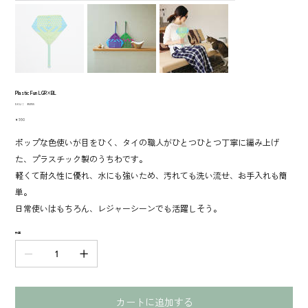
Plastic Fun LGR×BL
SKU：
SKU：
950155
950155
価
￥990
格
ポップな色使いが目をひく、タイの職人がひとつひとつ丁寧に編み上げ
た、プラスチック製のうちわです。
軽くて耐久性に優れ、水にも強いため、汚れても洗い流せ、お手入れも簡
単。
日常使いはもちろん、レジャーシーンでも活躍しそう。
数量
カートに追加する