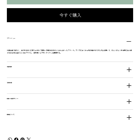
今すぐ購入
ブランド：yao
大量生産ではなく、作り手を近くに感じられる「民芸」の魅力を伝えたく立ち上がったブランド。アジアに古くから受け継がれてきた技法を用いて、ひとつひとつ手作業に生み出
されるものに遊びごころをプラスし、日常使いしやすいアイテムを展開する。
商品情報
注意事項
返品・返金ポリシー
配送について