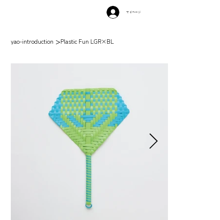
マイページ
>
yao-introduction
Plastic Fun LGR×BL